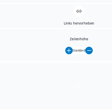
GEWERBERING 2
Links hervorheben
01744 DIPPOLDISWALDE
TELEFON: 03504 - 64 15 0
Zeilenhöhe
TELEFAX: 03504 - 6415-38
Standard
E-MAIL: INFO@AH-
SIEBENEICHER.DE
INTERNET: WWW.AH-
SIEBENEICHER.DE
ÖFFNUNGSZEITEN SERVICE
MO. - FR. 07:00 - 18:00 UHR
SA. 09:00 - 12:00 UHR
ÖFFNUNGSZEITEN VERKAUF
MO. - FR. 07:00 - 18:00 UHR