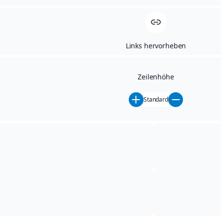
GEWERBERING 2
Links hervorheben
01744 DIPPOLDISWALDE
TELEFON: 03504 - 64 15 0
Zeilenhöhe
TELEFAX: 03504 - 6415-38
Standard
E-MAIL: INFO@AH-
SIEBENEICHER.DE
INTERNET: WWW.AH-
SIEBENEICHER.DE
ÖFFNUNGSZEITEN SERVICE
MO. - FR. 07:00 - 18:00 UHR
SA. 09:00 - 12:00 UHR
ÖFFNUNGSZEITEN VERKAUF
MO. - FR. 07:00 - 18:00 UHR