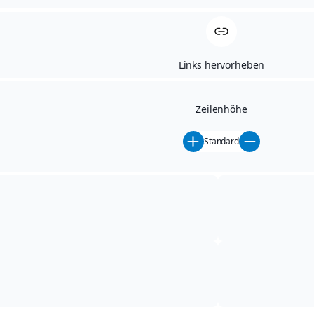
GEWERBERING 2
Links hervorheben
01744 DIPPOLDISWALDE
TELEFON: 03504 - 64 15 0
Zeilenhöhe
TELEFAX: 03504 - 6415-38
Standard
E-MAIL: INFO@AH-
SIEBENEICHER.DE
INTERNET: WWW.AH-
SIEBENEICHER.DE
ÖFFNUNGSZEITEN SERVICE
MO. - FR. 07:00 - 18:00 UHR
SA. 09:00 - 12:00 UHR
ÖFFNUNGSZEITEN VERKAUF
MO. - FR. 07:00 - 18:00 UHR