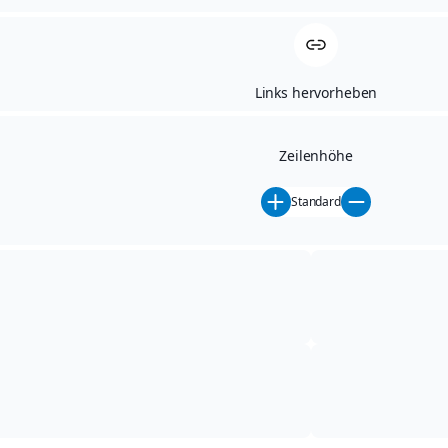
GEWERBERING 2
Links hervorheben
01744 DIPPOLDISWALDE
TELEFON: 03504 - 64 15 0
Zeilenhöhe
TELEFAX: 03504 - 6415-38
Standard
E-MAIL: INFO@AH-
SIEBENEICHER.DE
INTERNET: WWW.AH-
SIEBENEICHER.DE
ÖFFNUNGSZEITEN SERVICE
MO. - FR. 07:00 - 18:00 UHR
SA. 09:00 - 12:00 UHR
ÖFFNUNGSZEITEN VERKAUF
MO. - FR. 07:00 - 18:00 UHR