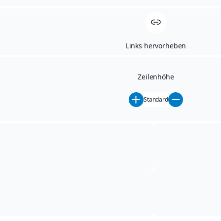
Links hervorheben
SERVICE
7. DEZEMBER 2025
Zeilenhöhe
Standard
Ersatzteile / Zubehör
weitere Beiträge