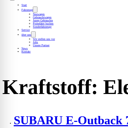
Start
Fahrzeuge
Neuwagen
Gebrauchtwagen
Junge Gebrauchte
Probefahrt buchen
Sonderfahrzeuge
Service
über uns
Wir stellen uns vor
Jobs
Unsere Partner
News
Kontakt
Kraftstoff:
El
SUBARU E-Outback 7