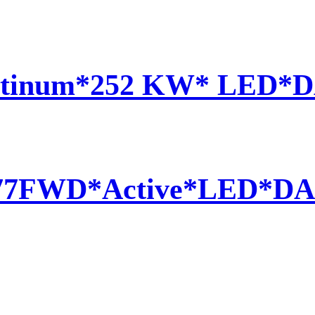
latinum*252 KW* LED*
 77FWD*Active*LED*D