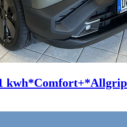
1 kwh*Comfort+*Allg