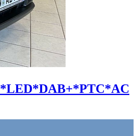
rip*LED*DAB+*PTC*AC