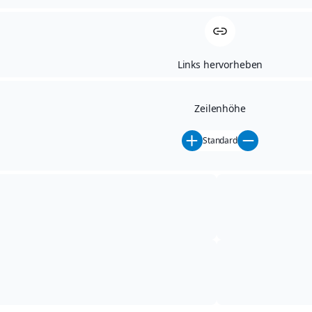
Links hervorheben
Zeilenhöhe
Startseite
/
Uncategorized
Standard
Rundum-Service für Ihr Auto
– vom Neuwagenkauf bis zur
Pannenhilfe in Dippoldiswalde
Unser Leistungsspektrum umfasst den Verkauf
und das Leasing von Neuwagen, den An- und
Verkauf geprüfter Gebrauchtwagen sowie den