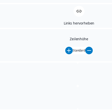
Links hervorheben
Zeilenhöhe
Startseite
/
Beratung
Standard
Rundum-Service für Ihr Auto
– vom Neuwagenkauf bis zur
Pannenhilfe in Dippoldiswalde
Unser Leistungsspektrum umfasst den Verkauf
und das Leasing von Neuwagen, den An- und
Verkauf geprüfter Gebrauchtwagen sowie den