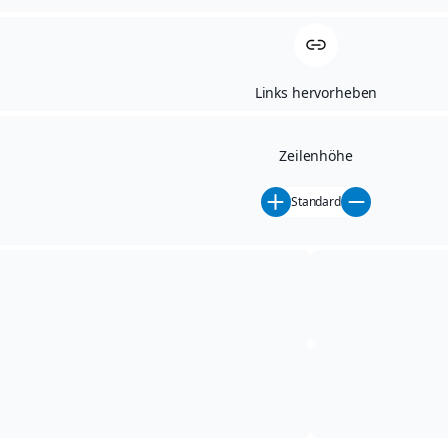
Baujahr:
2026
Links hervorheben
SUZUKI Swift 1.2l
AWD*Comfort+*LED*SHZ*NAVI*
Zeilenhöhe
8. August 2026
Standard
SUZUKI Vitara 1.4*Comf+*X-
ITE*Sondermodel
7. Juli 2026
SUZUKI Swift 1.2 Comf.
Allgrip*LED*DAB+*NAV*PTC
7. Juli 2026