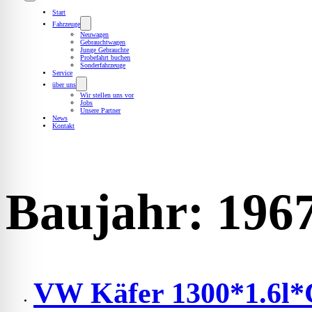
Start
Fahrzeuge
Neuwagen
Gebrauchtwagen
Junge Gebrauchte
Probefahrt buchen
Sonderfahrzeuge
Service
über uns
Wir stellen uns vor
Jobs
Unsere Partner
News
Kontakt
Baujahr:
196
VW Käfer 1300*1.6l*