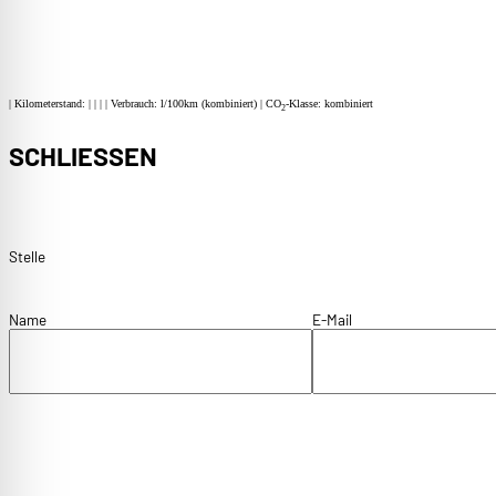
| Kilometerstand: | | | | Verbrauch: l/100km (kombiniert) | CO
-Klasse: kombiniert
2
SCHLIESSEN
Guardian
Stelle
Name
E-Mail