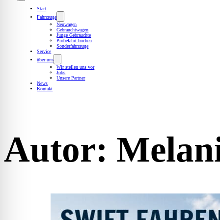
Start
Fahrzeuge
Neuwagen
Gebrauchtwagen
Junge Gebrauchte
Probefahrt buchen
Sonderfahrzeuge
Service
über uns
Wir stellen uns vor
Jobs
Unsere Partner
News
Kontakt
Autor:
Melan