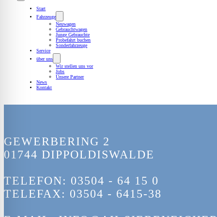
Start
Fahrzeuge
Neuwagen
Gebrauchtwagen
Junge Gebrauchte
Probefahrt buchen
Sonderfahrzeuge
Service
über uns
Wir stellen uns vor
Jobs
Unsere Partner
News
Kontakt
GEWERBERING 2
01744 DIPPOLDISWALDE
TELEFON: 03504 - 64 15 0
TELEFAX: 03504 - 6415-38